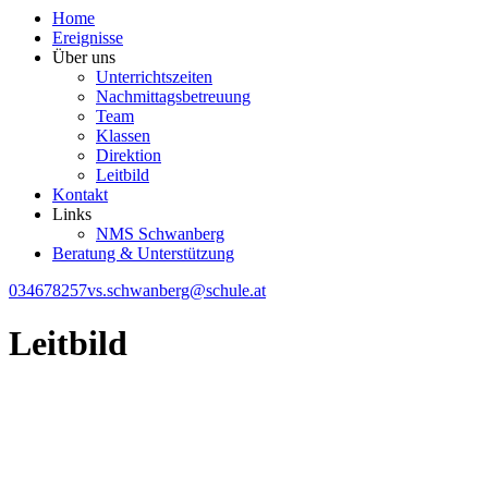
Home
Ereignisse
Über uns
Unterrichtszeiten
Nachmittagsbetreuung
Team
Klassen
Direktion
Leitbild
Kontakt
Links
NMS Schwanberg
Beratung & Unterstützung
034678257
vs.schwanberg@schule.at
Leitbild